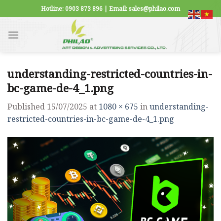
Skip
Hotline: 0903 873 896 | Email: sales@philao.com
to
content
understanding-restricted-countries-in-
bc-game-de-4_1.png
Published
15/07/2025
at
1080 × 675
in
understanding-
restricted-countries-in-bc-game-de-4_1.png