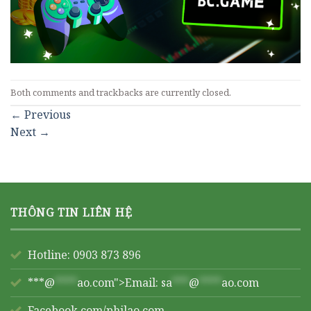
Both comments and trackbacks are currently closed.
←
Previous
Next
→
THÔNG TIN LIÊN HỆ
Hotline: 0903 873 896
***@
****
ao.com">Email:
sa
***
@
****
ao.com
Facebook.com/philao.com