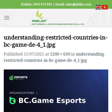
Skip
Hotline: 0903 873 896 | Email: sales@philao.com
to
content
understanding-restricted-countries-in-
bc-game-de-4_1.jpg
Published
15/07/2025
at
1200 × 630
in
understanding-
restricted-countries-in-bc-game-de-4_1.jpg