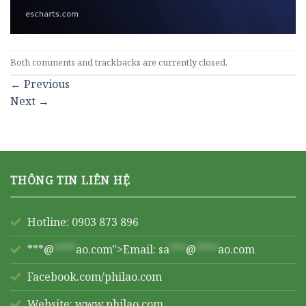
Both comments and trackbacks are currently closed.
←
Previous
Next
→
THÔNG TIN LIÊN HỆ
Hotline: 0903 873 896
***@
****
ao.com">Email:
sa
***
@
****
ao.com
Facebook.com/philao.com
Website:
www.philao.com