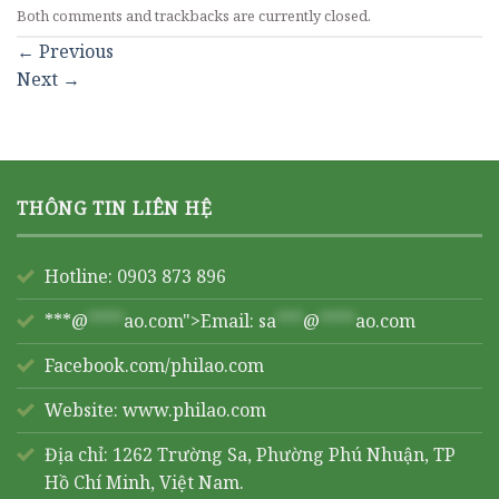
Both comments and trackbacks are currently closed.
←
Previous
Next
→
THÔNG TIN LIÊN HỆ
Hotline: 0903 873 896
***@
****
ao.com">Email:
sa
***
@
****
ao.com
Facebook.com/philao.com
Website:
www.philao.com
Địa chỉ: 1262 Trường Sa, Phường Phú Nhuận, TP
Hồ Chí Minh, Việt Nam.