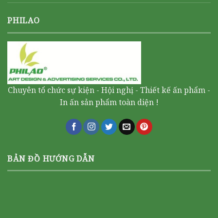
PHILAO
Chuyên tổ chức sự kiện - Hội nghị - Thiết kế ấn phẩm -
In ấn sản phẩm toàn diện !
BẢN ĐỒ HƯỚNG DẪN