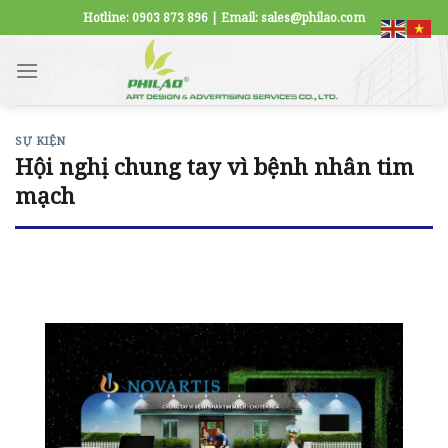
Skip
Hotline: 0903 873 896 | Email: sales@philao.com
to
content
SỰ KIỆN
Hội nghị chung tay vì bệnh nhân tim
mạch