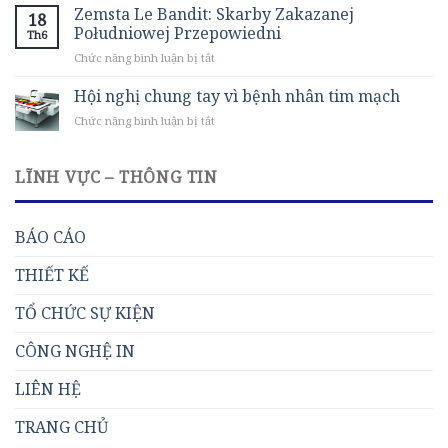
i
Słów
Zemsta Le Bandit: Skarby Zakazanej
18
Wygrane
i
Południowej Przepowiedni
Th6
z
Intrygujące
ở
Chức năng bình luận bị tắt
Mostbet
Zagadki
Zemsta
Kodem
na
Le
Hội nghị chung tay vì bệnh nhân tim mạch
Promocyjnym:
Darmo,
Bandit:
Wszystko,
tylko
ở
Chức năng bình luận bị tắt
Skarby
co
w
Hội
Zakazanej
Musisz
Polskim
nghị
Południowej
Wiedzieć
MieścieDarka.
chung
LĨNH VỰC – THÔNG TIN
Przepowiedni
o
tay
Najlepszych
vì
Ofertach
bệnh
Bonusowych
BÁO CÁO
nhân
tim
THIẾT KẾ
mạch
TỔ CHỨC SỰ KIỆN
CÔNG NGHỆ IN
LIÊN HỆ
TRANG CHỦ