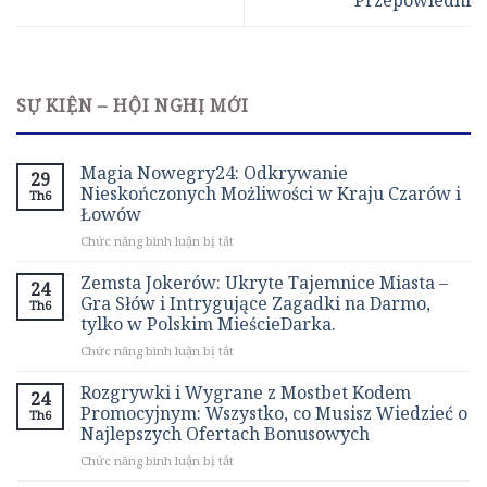
SỰ KIỆN – HỘI NGHỊ MỚI
Magia Nowegry24: Odkrywanie
29
Nieskończonych Możliwości w Kraju Czarów i
Th6
Łowów
ở
Chức năng bình luận bị tắt
Magia
Nowegry24:
Zemsta Jokerów: Ukryte Tajemnice Miasta –
24
Odkrywanie
Gra Słów i Intrygujące Zagadki na Darmo,
Th6
Nieskończonych
tylko w Polskim MieścieDarka.
Możliwości
ở
Chức năng bình luận bị tắt
w
Zemsta
Kraju
Jokerów:
Czarów
Rozgrywki i Wygrane z Mostbet Kodem
24
Ukryte
i
Promocyjnym: Wszystko, co Musisz Wiedzieć o
Th6
Tajemnice
Łowów
Najlepszych Ofertach Bonusowych
Miasta
ở
Chức năng bình luận bị tắt
–
Rozgrywki
Gra