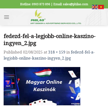
Skip
Hotline: 0903 873 896 | Email: sales@philao.com
to
content
fedezd-fel-a-legjobb-online-kaszino-
ingyen_2.jpg
Published
02/08/2025
at
318 × 159
in
fedezd-fel-a-
legjobb-online-kaszino-ingyen_2.jpg