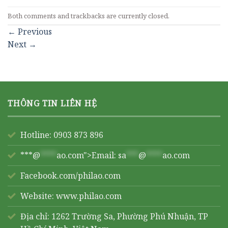
Both comments and trackbacks are currently closed.
←
Previous
Next
→
THÔNG TIN LIÊN HỆ
Hotline: 0903 873 896
***@
****
ao.com">Email:
sa
***
@
****
ao.com
Facebook.com/philao.com
Website:
www.philao.com
Địa chỉ: 1262 Trường Sa, Phường Phú Nhuận, TP