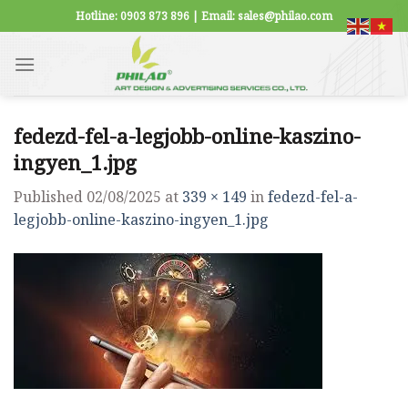
Skip
Hotline: 0903 873 896 | Email: sales@philao.com
to
content
fedezd-fel-a-legjobb-online-kaszino-
ingyen_1.jpg
Published
02/08/2025
at
339 × 149
in
fedezd-fel-a-
legjobb-online-kaszino-ingyen_1.jpg