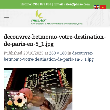
Skip
Hotline: 0903 873 896 | Email: sales@philao.com
to
content
decouvrez-betmomo-votre-destination-
de-paris-en-5_1.jpg
Published
29/10/2025
at
280 × 180
in
decouvrez-
betmomo-votre-destination-de-paris-en-5_1.jpg