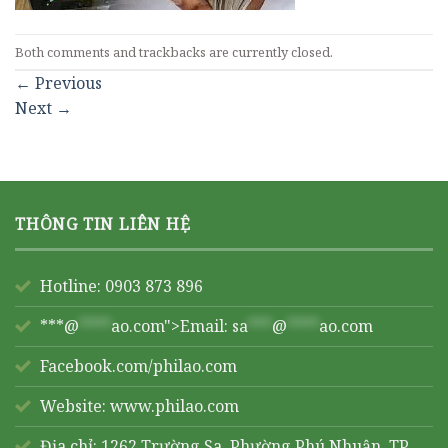
Both comments and trackbacks are currently closed.
←
Previous
Next
→
THÔNG TIN LIÊN HỆ
Hotline: 0903 873 896
***@
****
ao.com">Email:
sa
***
@
****
ao.com
Facebook.com/philao.com
Website:
www.philao.com
Địa chỉ: 1262 Trường Sa, Phường Phú Nhuận, TP