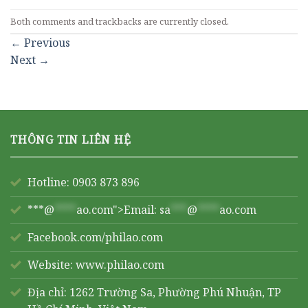
Both comments and trackbacks are currently closed.
←
Previous
Next
→
THÔNG TIN LIÊN HỆ
Hotline: 0903 873 896
***@
****
ao.com">Email:
sa
***
@
****
ao.com
Facebook.com/philao.com
Website:
www.philao.com
Địa chỉ: 1262 Trường Sa, Phường Phú Nhuận, TP