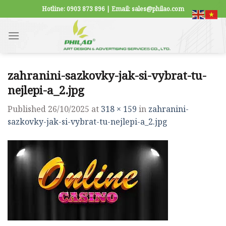
Skip
Hotline: 0903 873 896 | Email: sales@philao.com
to
content
zahranini-sazkovky-jak-si-vybrat-tu-
nejlepi-a_2.jpg
Published
26/10/2025
at
318 × 159
in
zahranini-
sazkovky-jak-si-vybrat-tu-nejlepi-a_2.jpg