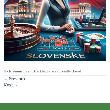
Both comments and trackbacks are currently closed.
←
Previous
Next
→