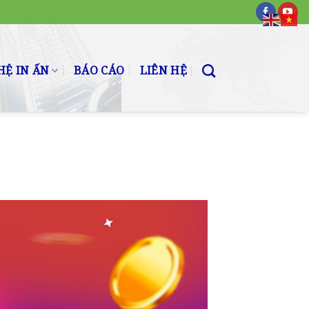
Ệ IN ẤN
BÁO CÁO
LIÊN HỆ