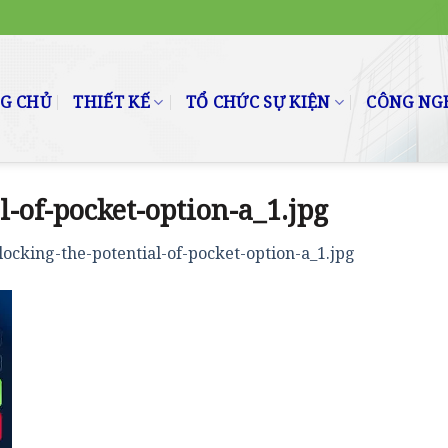
G CHỦ
THIẾT KẾ
TỔ CHỨC SỰ KIỆN
CÔNG NGH
l-of-pocket-option-a_1.jpg
locking-the-potential-of-pocket-option-a_1.jpg