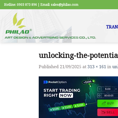
Skip
Hotline: 0903 873 896 | Email: sales@philao.com
to
content
TRAN
unlocking-the-potentia
Published
21/09/2025
at
313 × 161
in
un