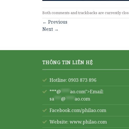
Both comments and trackbacks are currently clos
←
Previous
Next
→
THÔNG TIN LIÊN HỆ
Hotline: 0903 873 896
***@
****
ao.com">Email:
sa
***
@
****
ao.com
Facebook.com/philao.com
Website:
www.philao.com