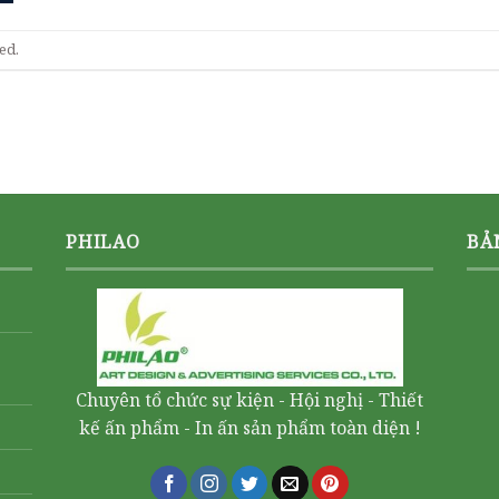
ed.
PHILAO
BẢ
Chuyên tổ chức sự kiện - Hội nghị - Thiết
kế ấn phẩm - In ấn sản phẩm toàn diện !