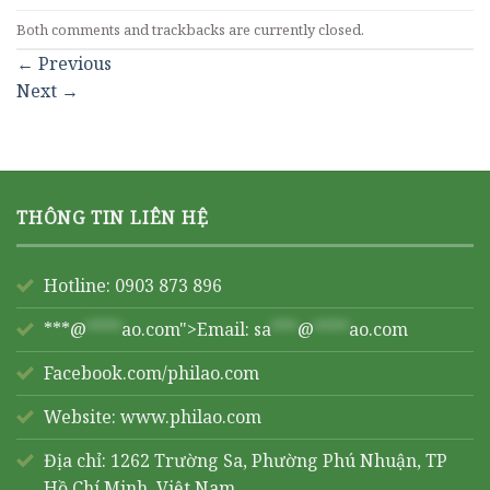
Both comments and trackbacks are currently closed.
←
Previous
Next
→
THÔNG TIN LIÊN HỆ
Hotline: 0903 873 896
***@
****
ao.com">Email:
sa
***
@
****
ao.com
Facebook.com/philao.com
Website:
www.philao.com
Địa chỉ: 1262 Trường Sa, Phường Phú Nhuận, TP
Hồ Chí Minh, Việt Nam.