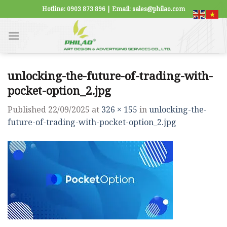
Skip
Hotline: 0903 873 896 | Email: sales@philao.com
to
content
unlocking-the-future-of-trading-with-
pocket-option_2.jpg
Published
22/09/2025
at
326 × 155
in
unlocking-the-
future-of-trading-with-pocket-option_2.jpg