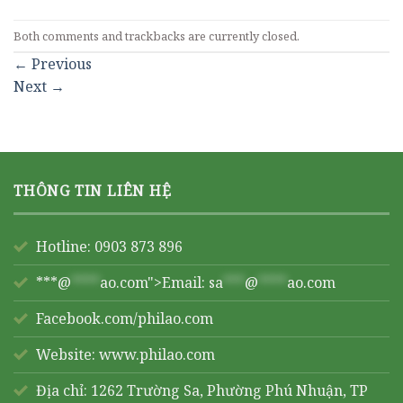
Both comments and trackbacks are currently closed.
←
Previous
Next
→
THÔNG TIN LIÊN HỆ
Hotline: 0903 873 896
***@
****
ao.com">Email:
sa
***
@
****
ao.com
Facebook.com/philao.com
Website:
www.philao.com
Địa chỉ: 1262 Trường Sa, Phường Phú Nhuận, TP