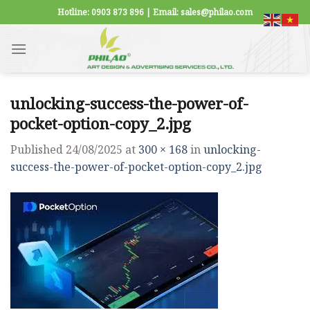
Skip
Hotline: 0903 873 896 | Email: sales@philao.com
to
content
unlocking-success-the-power-of-
pocket-option-copy_2.jpg
Published
24/08/2025
at
300 × 168
in
unlocking-
success-the-power-of-pocket-option-copy_2.jpg