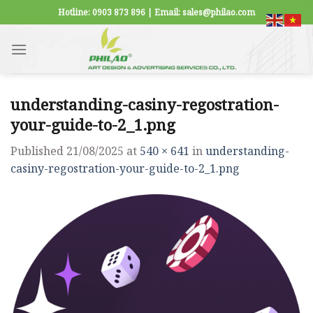
Skip
Hotline: 0903 873 896 | Email: sales@philao.com
to
content
understanding-casiny-regostration-
your-guide-to-2_1.png
Published
21/08/2025
at
540 × 641
in
understanding-
casiny-regostration-your-guide-to-2_1.png