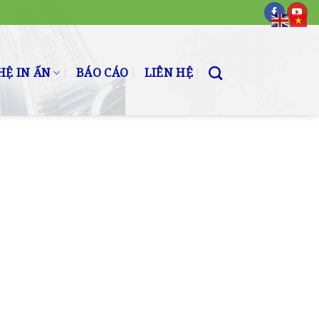
Ệ IN ẤN
BÁO CÁO
LIÊN HỆ