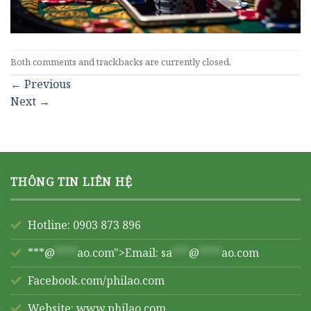
Both comments and trackbacks are currently closed.
←
Previous
Next
→
THÔNG TIN LIÊN HỆ
Hotline: 0903 873 896
***@
****
ao.com">Email:
sa
***
@
****
ao.com
Facebook.com/philao.com
Website:
www.philao.com