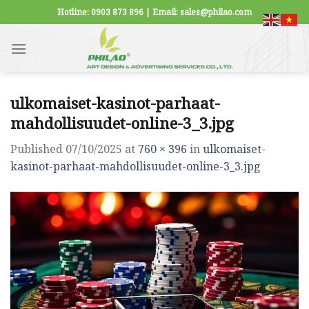
Skip
Hotline: 0903 873 896 | Email: sales@philao.com
to
content
ulkomaiset-kasinot-parhaat-
mahdollisuudet-online-3_3.jpg
Published
07/10/2025
at
760 × 396
in
ulkomaiset-
kasinot-parhaat-mahdollisuudet-online-3_3.jpg