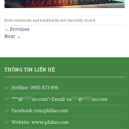
Both comments and trackbacks are currently closed.
←
Previous
Next
→
THÔNG TIN LIÊN HỆ
Hotline: 0903 873 896
***@
****
ao.com">Email:
sa
***
@
****
ao.com
Facebook.com/philao.com
Website:
www.philao.com