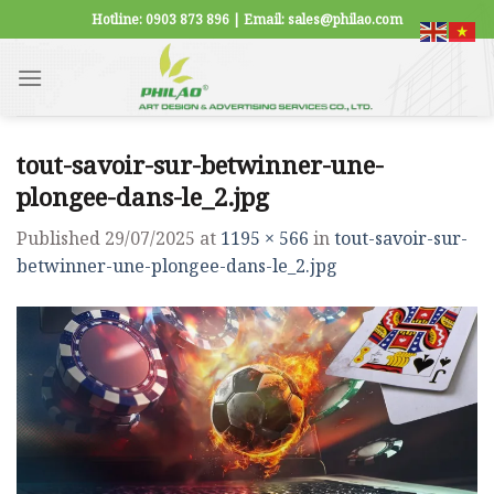
Skip
Hotline: 0903 873 896 | Email: sales@philao.com
to
content
tout-savoir-sur-betwinner-une-
plongee-dans-le_2.jpg
Published
29/07/2025
at
1195 × 566
in
tout-savoir-sur-
betwinner-une-plongee-dans-le_2.jpg