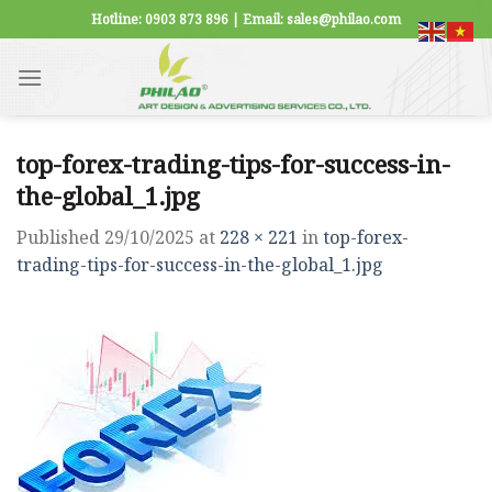
Skip
Hotline: 0903 873 896 | Email: sales@philao.com
to
content
top-forex-trading-tips-for-success-in-
the-global_1.jpg
Published
29/10/2025
at
228 × 221
in
top-forex-
trading-tips-for-success-in-the-global_1.jpg