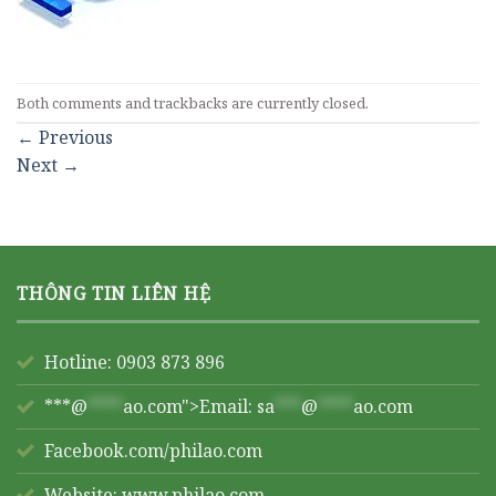
Both comments and trackbacks are currently closed.
←
Previous
Next
→
THÔNG TIN LIÊN HỆ
Hotline: 0903 873 896
***@
****
ao.com">Email:
sa
***
@
****
ao.com
Facebook.com/philao.com
Website:
www.philao.com