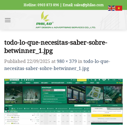
Skip
Hotline: 0903 873 896 | Email: sales@philao.com
to
content
todo-lo-que-necesitas-saber-sobre-
betwinner_1.jpg
Published
22/09/2025
at
980 × 379
in
todo-lo-que-
necesitas-saber-sobre-betwinner_1.jpg