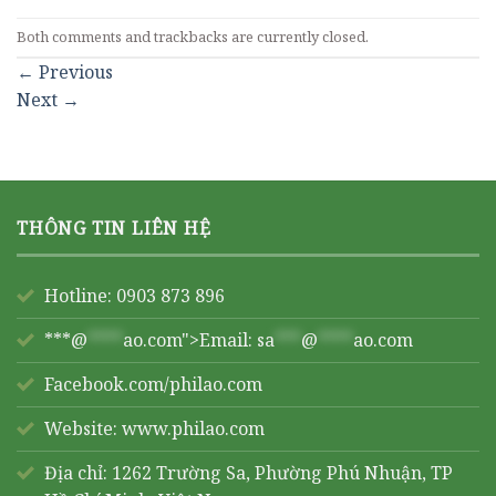
Both comments and trackbacks are currently closed.
←
Previous
Next
→
THÔNG TIN LIÊN HỆ
Hotline: 0903 873 896
***@
****
ao.com">Email:
sa
***
@
****
ao.com
Facebook.com/philao.com
Website:
www.philao.com
Địa chỉ: 1262 Trường Sa, Phường Phú Nhuận, TP