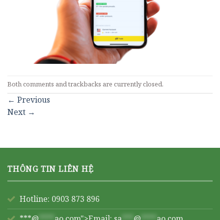
Both comments and trackbacks are currently closed.
←
Previous
Next
→
THÔNG TIN LIÊN HỆ
Hotline: 0903 873 896
***@
****
ao.com">Email:
sa
***
@
****
ao.com