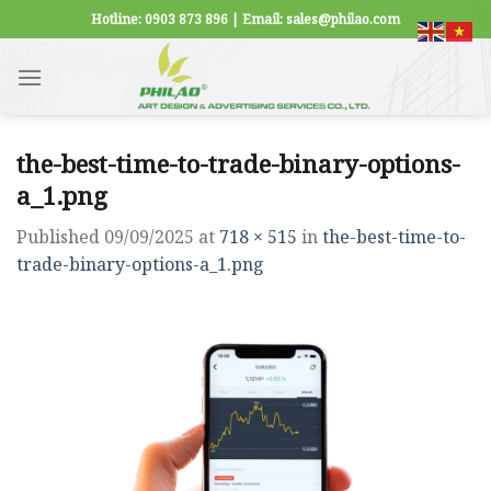
Skip
Hotline: 0903 873 896 | Email: sales@philao.com
to
content
the-best-time-to-trade-binary-options-
a_1.png
Published
09/09/2025
at
718 × 515
in
the-best-time-to-
trade-binary-options-a_1.png