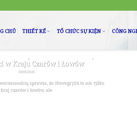
G CHỦ
THIẾT KẾ
TỔ CHỨC SỰ KIỆN
CÔNG NGH
UNCATEGORISED
24: Odkrywanie Nieskończonych
i w Kraju Czarów i Łowów
29/06/2026
owoczesnością sprawia, że Nowegry24 to nie tylko
kraj czarów i łowów, ale
Continue reading
→