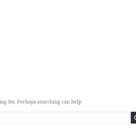
ing for. Perhaps searching can help.