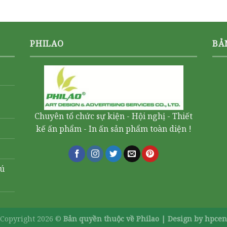
PHILAO
BẢ
Chuyên tổ chức sự kiện - Hội nghị - Thiết
kế ấn phẩm - In ấn sản phẩm toàn diện !
hú
Copyright 2026 ©
Bản quyền thuộc về Philao |
Design by hpcen