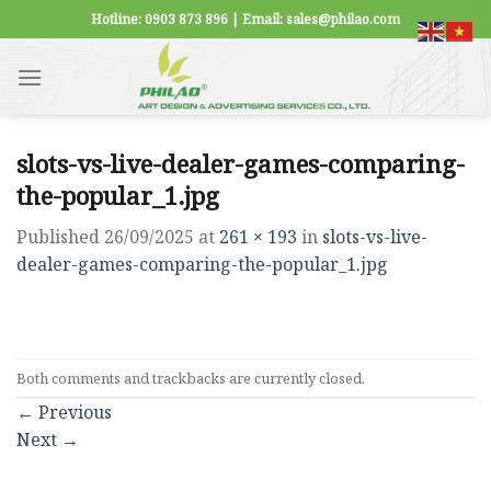
Skip
Hotline: 0903 873 896 | Email: sales@philao.com
to
content
slots-vs-live-dealer-games-comparing-
the-popular_1.jpg
Published
26/09/2025
at
261 × 193
in
slots-vs-live-
dealer-games-comparing-the-popular_1.jpg
Both comments and trackbacks are currently closed.
←
Previous
Next
→