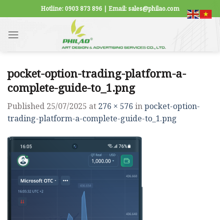
Skip
Hotline: 0903 873 896 | Email: sales@philao.com
to
content
pocket-option-trading-platform-a-
complete-guide-to_1.png
Published
25/07/2025
at
276 × 576
in
pocket-option-
trading-platform-a-complete-guide-to_1.png