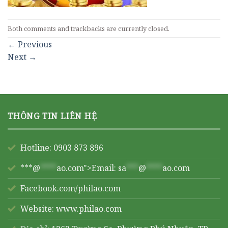
Both comments and trackbacks are currently closed.
←
Previous
Next
→
THÔNG TIN LIÊN HỆ
Hotline: 0903 873 896
***@
****
ao.com">Email:
sa
***
@
****
ao.com
Facebook.com/philao.com
Website:
www.philao.com