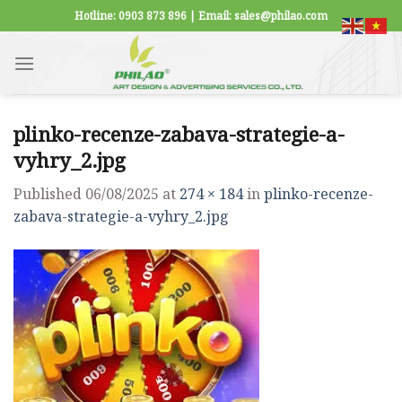
Skip
Hotline: 0903 873 896 | Email: sales@philao.com
to
content
plinko-recenze-zabava-strategie-a-
vyhry_2.jpg
Published
06/08/2025
at
274 × 184
in
plinko-recenze-
zabava-strategie-a-vyhry_2.jpg