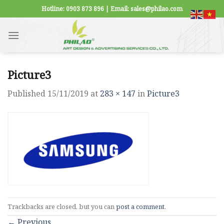
Skip
Hotline: 0903 873 896 | Email: sales@philao.com
to
content
Picture3
Published
15/11/2019
at
283 × 147
in
Picture3
Trackbacks are closed, but you can
post a comment
.
←
Previous