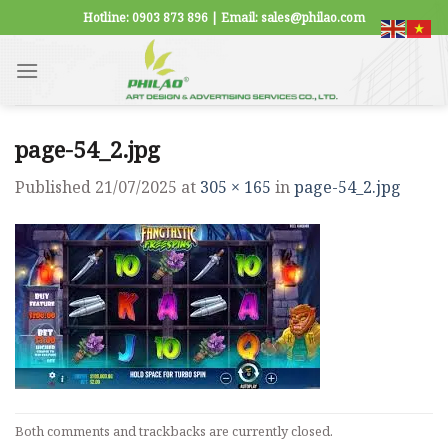
Skip
Hotline: 0903 873 896 | Email: sales@philao.com
to
content
page-54_2.jpg
Published
21/07/2025
at
305 × 165
in
page-54_2.jpg
Both comments and trackbacks are currently closed.