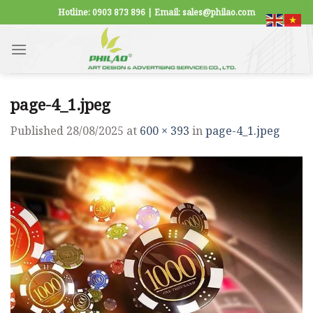
Skip
Hotline: 0903 873 896 | Email: sales@philao.com
to
content
page-4_1.jpeg
Published
28/08/2025
at
600 × 393
in
page-4_1.jpeg