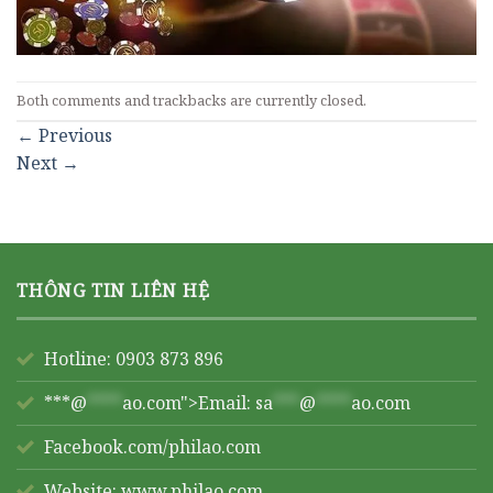
Both comments and trackbacks are currently closed.
←
Previous
Next
→
THÔNG TIN LIÊN HỆ
Hotline: 0903 873 896
***@
****
ao.com">Email:
sa
***
@
****
ao.com
Facebook.com/philao.com
Website:
www.philao.com