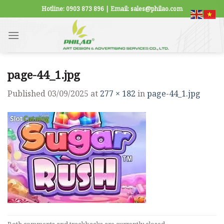
Skip
Hotline: 0903 873 896 | Email: sales@philao.com
to
content
page-44_1.jpg
Published
03/09/2025
at
277 × 182
in
page-44_1.jpg
Both comments and trackbacks are currently closed.