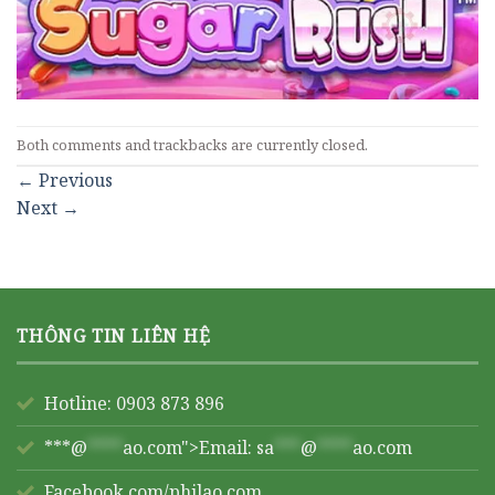
Both comments and trackbacks are currently closed.
←
Previous
Next
→
THÔNG TIN LIÊN HỆ
Hotline: 0903 873 896
***@
****
ao.com">Email:
sa
***
@
****
ao.com
Facebook.com/philao.com