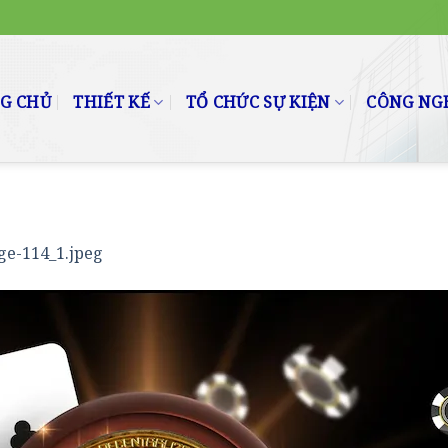
G CHỦ
THIẾT KẾ
TỔ CHỨC SỰ KIỆN
CÔNG NGH
ge-114_1.jpeg