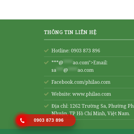
THÔNG TIN LIÊN HỆ
Hotline: 0903 873 896
***@
****
ao.com">Email:
sa
***
@
****
ao.com
Facebook.com/philao.com
Website:
www.philao.com
Địa chỉ: 1262 Trường Sa, Phường P
Nhuận, TP Hồ Chí Minh, Việt Nam.
0903 873 896