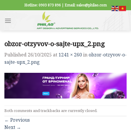
Skip
Hotline: 0903 873 896 | Email: sales@philao.com
to
content
obzor-otzyvov-o-sajte-upx_2.png
Published
26/10/2025
at
1241 × 260
in
obzor-otzyvov-o-
sajte-upx_2.png
Both comments and trackbacks are currently closed.
←
Previous
Next
→