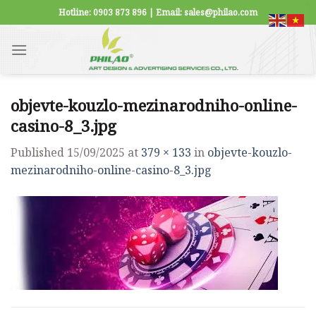
Skip
Hotline: 0903 873 896 | Email: sales@philao.com
to
content
objevte-kouzlo-mezinarodniho-online-
casino-8_3.jpg
Published
15/09/2025
at
379 × 133
in
objevte-kouzlo-
mezinarodniho-online-casino-8_3.jpg