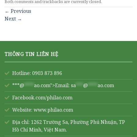
Both comments and trackbacks are currently closed.
←
Previous
Next
→
THÔNG TIN LIÊN HỆ
Hotline: 0903 873 896
***@
****
ao.com">Email:
sa
***
@
****
ao.com
Facebook.com/philao.com
Website:
www.philao.com
Địa chỉ: 1262 Trường Sa, Phường Phú Nhuận, TP
Hồ Chí Minh, Việt Nam.