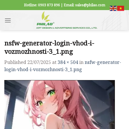
Skip
Hotline: 0903 873 896 | Email: sales@philao.com
to
content
nsfw-generator-login-vhod-i-
vozmozhnosti-3_1.png
Published
22/07/2025
at
384 × 504
in
nsfw-generator-
login-vhod-i-vozmozhnosti-3_1.png