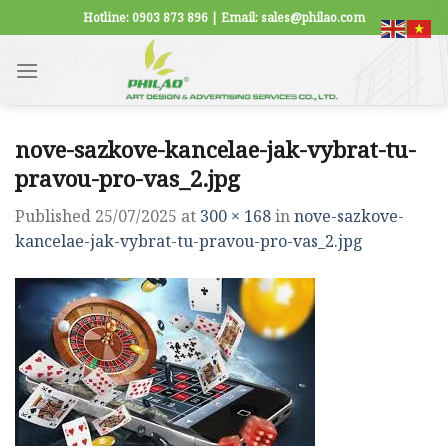
Skip
Hotline: 0903 873 896 | Email: sales@philao.com
to
content
nove-sazkove-kancelae-jak-vybrat-tu-
pravou-pro-vas_2.jpg
Published
25/07/2025
at
300 × 168
in
nove-sazkove-
kancelae-jak-vybrat-tu-pravou-pro-vas_2.jpg