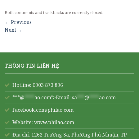
Both comments and trackbacks are currently closed.
←
Previous
Next
→
THÔNG TIN LIÊN HỆ
Hotline: 0903 873 896
***@
****
ao.com">Email:
sa
***
@
****
ao.com
Facebook.com/philao.com
Website:
www.philao.com
Địa chỉ: 1262 Trường Sa, Phường Phú Nhuận, TP