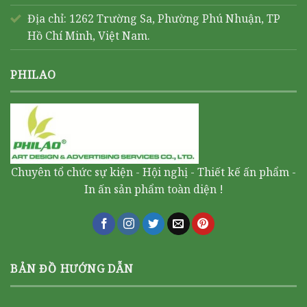
Địa chỉ: 1262 Trường Sa, Phường Phú Nhuận, TP
Hồ Chí Minh, Việt Nam.
PHILAO
Chuyên tổ chức sự kiện - Hội nghị - Thiết kế ấn phẩm -
In ấn sản phẩm toàn diện !
BẢN ĐỒ HƯỚNG DẪN