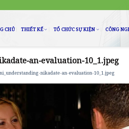
G CHỦ
THIẾT KẾ
TỔ CHỨC SỰ KIỆN
CÔNG NGH
kadate-an-evaluation-10_1.jpeg
ni_understanding-nikadate-an-evaluation-10_1.jpeg