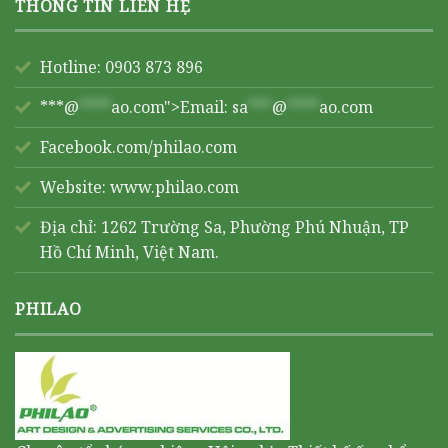
THÔNG TIN LIÊN HỆ
Hotline: 0903 873 896
***@
****
ao.com">Email:
sa
***
@
****
ao.com
Facebook.com/philao.com
Website:
www.philao.com
Địa chỉ: 1262 Trường Sa, Phường Phú Nhuận, TP
Hồ Chí Minh, Việt Nam.
PHILAO