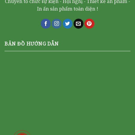
Chuyên tổ chức sự kiện - Hội nghị - Thiết kế ấn phẩm -
In ấn sản phẩm toàn diện !
BẢN ĐỒ HƯỚNG DẪN