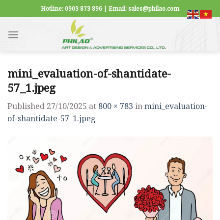
Skip
Hotline: 0903 873 896 | Email: sales@philao.com
to
content
mini_evaluation-of-shantidate-
57_1.jpeg
Published
27/10/2025
at
800 × 783
in
mini_evaluation-
of-shantidate-57_1.jpeg