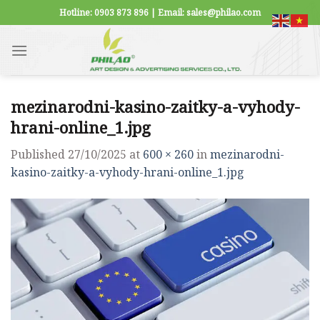
Skip
Hotline: 0903 873 896 | Email: sales@philao.com
to
content
mezinarodni-kasino-zaitky-a-vyhody-
hrani-online_1.jpg
Published
27/10/2025
at
600 × 260
in
mezinarodni-
kasino-zaitky-a-vyhody-hrani-online_1.jpg