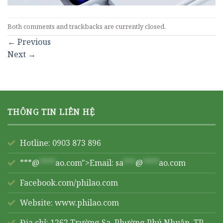
Both comments and trackbacks are currently closed.
←
Previous
Next
→
THÔNG TIN LIÊN HỆ
Hotline: 0903 873 896
***@
****
ao.com">Email:
sa
***
@
****
ao.com
Facebook.com/philao.com
Website:
www.philao.com
Địa chỉ: 1262 Trường Sa, Phường Phú Nhuận, TP