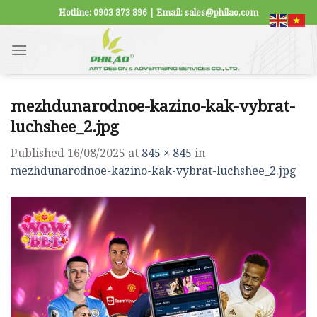
Skip
Hotline: 0903 873 896 | Email: sales@philao.com
to
content
mezhdunarodnoe-kazino-kak-vybrat-
luchshee_2.jpg
Published
16/08/2025
at
845 × 845
in
mezhdunarodnoe-kazino-kak-vybrat-luchshee_2.jpg