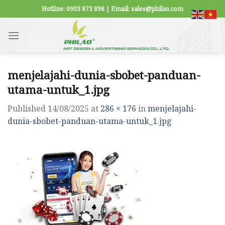
Skip
Hotline: 0903 873 896 | Email: sales@philao.com
to
content
menjelajahi-dunia-sbobet-panduan-
utama-untuk_1.jpg
Published
14/08/2025
at
286 × 176
in
menjelajahi-
dunia-sbobet-panduan-utama-untuk_1.jpg