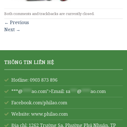
Both comments and trackbacks are currently closed.
←
Previous
Next
→
THÔNG TIN LIÊN HỆ
Hotline: 0903 873 896
***@
****
ao.com">Email:
sa
***
@
****
ao.com
Facebook.com/philao.com
Website:
www.philao.com
Địa chỉ: 1262 Trường Sa, Phường Phú Nhuận, TP