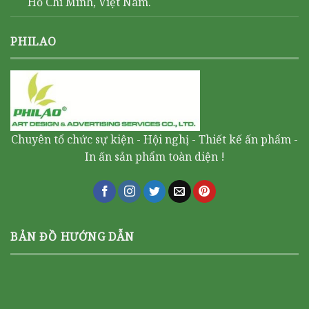
Hồ Chí Minh, Việt Nam.
PHILAO
Chuyên tổ chức sự kiện - Hội nghị - Thiết kế ấn phẩm -
In ấn sản phẩm toàn diện !
BẢN ĐỒ HƯỚNG DẪN