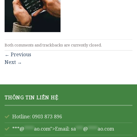
Both comments and trackbacks are currently closed.
←
Previous
Next
→
THÔNG TIN LIÊN HỆ
Hotline: 0903 873 896
***@
****
ao.com">Email:
sa
***
@
****
ao.com