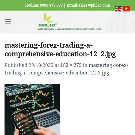
Skip
Hotline: 0903 873 896 | Email: sales@philao.com
to
content
mastering-forex-trading-a-
comprehensive-education-12_2.jpg
Published
29/10/2025
at
183 × 275
in
mastering-forex-
trading-a-comprehensive-education-12_2.jpg