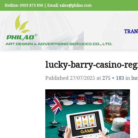
Skip
Hotline: 0903 873 896 | Email: sales@philao.com
to
content
TRAN
lucky-barry-casino-reg
Published
27/07/2025
at
275 × 183
in
lu