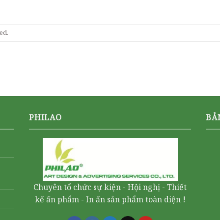
ed.
PHILAO
BẢ
Chuyên tổ chức sự kiện - Hội nghị - Thiết
kế ấn phẩm - In ấn sản phẩm toàn diện !