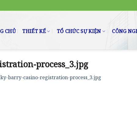
G CHỦ
THIẾT KẾ
TỔ CHỨC SỰ KIỆN
CÔNG NGH
istration-process_3.jpg
cky-barry-casino-registration-process_3.jpg