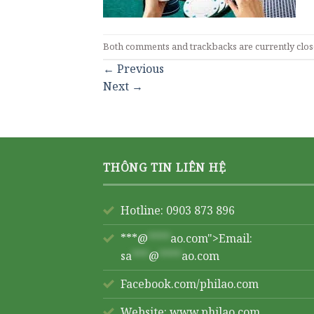
Both comments and trackbacks are currently clos
←
Previous
Next
→
THÔNG TIN LIÊN HỆ
Hotline: 0903 873 896
***@
****
ao.com">Email:
sa
***
@
****
ao.com
Facebook.com/philao.com
Website:
www.philao.com