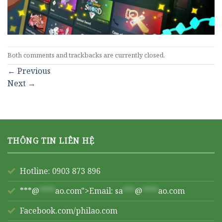
Both comments and trackbacks are currently closed.
←
Previous
Next
→
THÔNG TIN LIÊN HỆ
Hotline: 0903 873 896
***@
****
ao.com">Email:
sa
***
@
****
ao.com
Facebook.com/philao.com