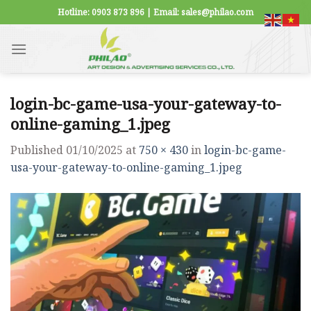
Skip
Hotline: 0903 873 896 | Email: sales@philao.com
to
content
login-bc-game-usa-your-gateway-to-
online-gaming_1.jpeg
Published
01/10/2025
at
750 × 430
in
login-bc-game-
usa-your-gateway-to-online-gaming_1.jpeg