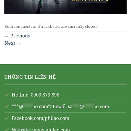
Both comments and trackbacks are currently closed.
←
Previous
Next
→
THÔNG TIN LIÊN HỆ
Hotline: 0903 873 896
***@
****
ao.com">Email:
sa
***
@
****
ao.com
Facebook.com/philao.com
Website:
www.philao.com