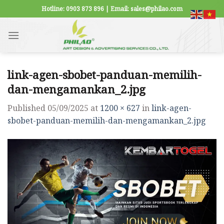
Skip
Hotline: 0903 873 896 | Email: sales@philao.com
to
content
link-agen-sbobet-panduan-memilih-
dan-mengamankan_2.jpg
Published
05/09/2025
at
1200 × 627
in
link-agen-
sbobet-panduan-memilih-dan-mengamankan_2.jpg