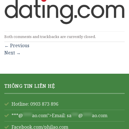
Both comments and trackbacks are currently closed.
←
Previous
Next
→
THÔNG TIN LIÊN HỆ
Hotline: 0903 873 896
***@
****
ao.com">Email:
sa
***
@
****
ao.com
Facebook.com/philao.com