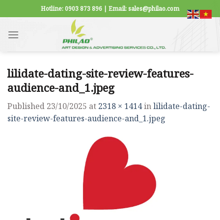
Skip
Hotline: 0903 873 896 | Email: sales@philao.com
to
content
lilidate-dating-site-review-features-
audience-and_1.jpeg
Published
23/10/2025
at
2318 × 1414
in
lilidate-dating-
site-review-features-audience-and_1.jpeg