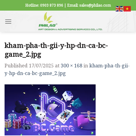
Skip
Hotline: 0903 873 896 | Email: sales@philao.com
to
content
kham-pha-th-gii-y-hp-dn-ca-bc-
game_2.jpg
Published
17/07/2025
at
300 × 168
in
kham-pha-th-gii-
y-hp-dn-ca-bc-game_2.jpg