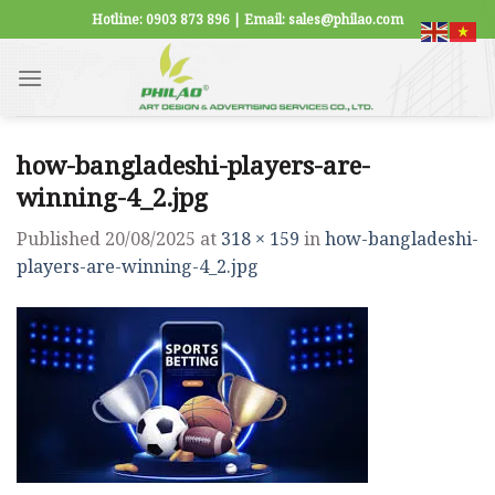
Skip
Hotline: 0903 873 896 | Email: sales@philao.com
to
content
how-bangladeshi-players-are-
winning-4_2.jpg
Published
20/08/2025
at
318 × 159
in
how-bangladeshi-
players-are-winning-4_2.jpg