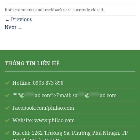
Both comments and trackbacks are currently closed.
←
Previous
Next
→
THÔNG TIN LIÊN HỆ
Hotline: 0903 873 896
***@
****
ao.com">Email:
sa
***
@
****
ao.com
Facebook.com/philao.com
Website:
www.philao.com
Địa chỉ: 1262 Trường Sa, Phường Phú Nhuận, TP