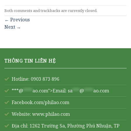
Both comments and trackbacks are currently closed.
←
Previous
Next
→
THÔNG TIN LIÊN HỆ
Hotline: 0903 873 896
***@
****
ao.com">Email:
sa
***
@
****
ao.com
Facebook.com/philao.com
Website:
www.philao.com
Địa chỉ: 1262 Trường Sa, Phường Phú Nhuận, TP