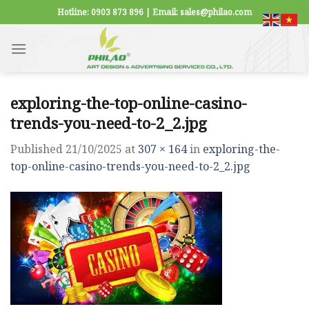
Skip
Hotline: 0903 873 896 | Email: sales@philao.com
to
content
exploring-the-top-online-casino-
trends-you-need-to-2_2.jpg
Published
21/10/2025
at
307 × 164
in
exploring-the-
top-online-casino-trends-you-need-to-2_2.jpg