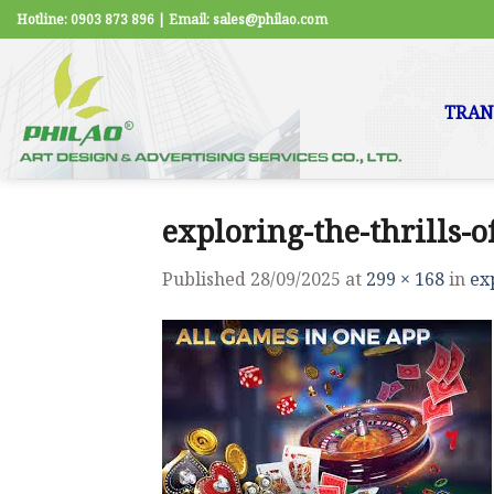
Skip
Hotline: 0903 873 896 | Email: sales@philao.com
to
content
TRAN
exploring-the-thrills-o
Published
28/09/2025
at
299 × 168
in
ex