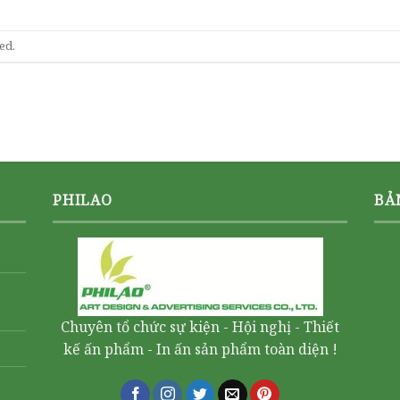
ed.
PHILAO
BẢ
Chuyên tổ chức sự kiện - Hội nghị - Thiết
kế ấn phẩm - In ấn sản phẩm toàn diện !