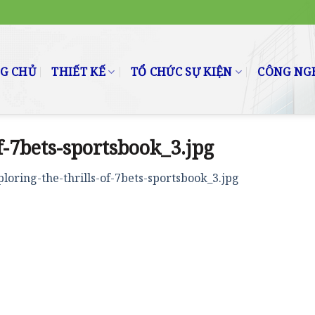
G CHỦ
THIẾT KẾ
TỔ CHỨC SỰ KIỆN
CÔNG NGH
f-7bets-sportsbook_3.jpg
ploring-the-thrills-of-7bets-sportsbook_3.jpg